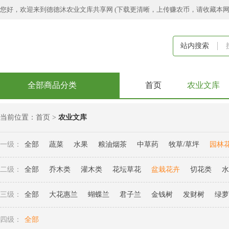
您好，欢迎来到德德沐农业文库共享网 (下载更清晰，上传赚农币，请收藏本
站内搜索
全部商品分类
首页
农业文库
当前位置：
首页
>
农业文库
一级：
全部
蔬菜
水果
粮油烟茶
中草药
牧草/草坪
园林
二级：
全部
乔木类
灌木类
花坛草花
盆栽花卉
切花类
水
三级：
全部
大花惠兰
蝴蝶兰
君子兰
金钱树
发财树
绿萝
四级：
全部