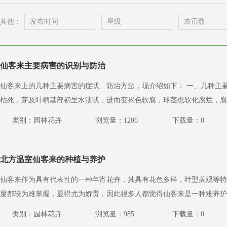
其他：
仙客来主要病害的识别与防治
仙客来上的几种主要病害的症状、防治方法，现介绍如下： 一、几种主要病害的症状识别 (一)软腐病 属细菌病害。 本病多发生在夏季高温多湿的6－9月份。阴雨天过后的晴天，地上部急剧萎蔫
枯死，芽及叶柄基部初呈水渍状，进而变褐色软腐，球茎也软化腐烂，腐
类别：园林花卉
浏览量：1206
下载量：0
北方温室仙客来的种植与养护
仙客来作为具有代表性的一种年宵花卉，其具有花色多样，叶型美观等特
度都较为难掌握，显得尤为娇贵，因此很多人都觉得仙客来是一种难养护
类别：园林花卉
浏览量：985
下载量：0