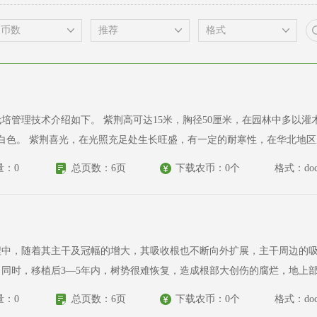
应用。花紫红色，4至10朵簇生于老枝上，花期4月，先
喜肥沃、排水良好的
8.8、含盐量0.2%的盐碱土中生长健壮。紫荆不耐淹，在低洼处种植极
量：0
总页数：6页
下载农币：0个
格式：doc
其主干及冠幅的增大，其吸收根也不断向外扩展，主干周边的吸收根不断自疏留下主要
同时，移植后3—5年内，树势很难恢复，造成根部大创伤的腐烂，地上
量：0
总页数：6页
下载农币：0个
格式：doc