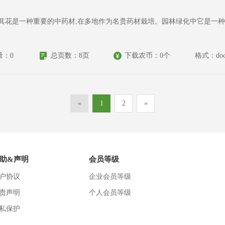
。其花是一种重要的中药材,在多地作为名贵药材栽培。园林绿化中它是一种
量：0
总页数：8页
下载农币：0个
格式：doc
«
1
2
»
助&声明
会员等级
户协议
企业会员等级
责声明
个人会员等级
私保护