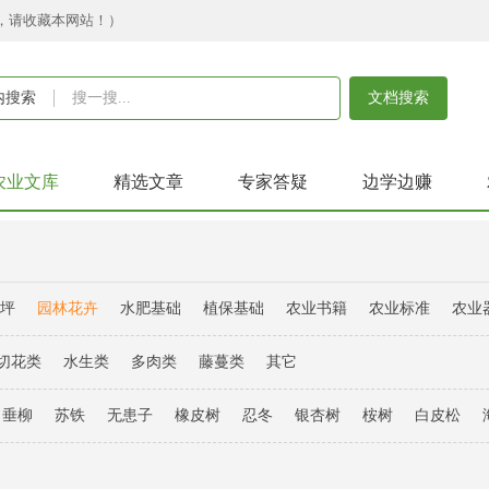
，请收藏本网站！）
内搜索
文档搜索
农业文库
精选文章
专家答疑
边学边赚
草坪
园林花卉
水肥基础
植保基础
农业书籍
农业标准
农业
切花类
水生类
多肉类
藤蔓类
其它
垂柳
苏铁
无患子
橡皮树
忍冬
银杏树
桉树
白皮松