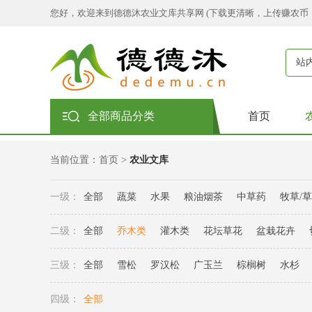
您好，欢迎来到德德沐农业文库共享网 (下载更清晰，上传赚农币
站
全部商品分类
首页
当前位置：
首页
>
农业文库
一级：
全部
蔬菜
水果
粮油烟茶
中草药
牧草/
二级：
全部
乔木类
灌木类
花坛草花
盆栽花卉
三级：
全部
雪松
罗汉松
广玉兰
棕榈树
水杉
四级：
全部