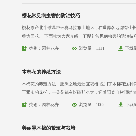
樱花常见病虫害的防治技巧
樱花原产北半球温带环喜马拉雅山地区，在世界各地都有生长
尊为国花。 下面就为大家介绍一下樱花常见病虫害的防治技
类别：园林花卉
浏览量：1111
下载
木棉花的养殖方法
木棉花的养殖方法：肥沃之地最适宜栽植 说到了木棉花这种花，相信很多人都觉得非常地熟悉。木棉花是广东的特产，是广州的市花，五片拥有强劲曲线的花瓣，包围一束绵密的黄色花蕊，收束
于紧实的花托，一朵朵都有饭碗那么大，迎着阳春自树顶端
类别：园林花卉
浏览量：1062
下载
美丽异木棉的繁殖与栽培