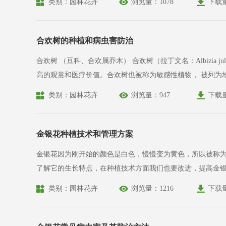
类别：园林花卉
浏览量：1078
下载
合欢树的种植和病虫害防治
合欢树 （豆科、合欢属乔木） 合欢树（拉丁文名：Albizia julibrissin Durazz），别名：福榕树，刺拐棒、坎拐棒子、一百针、老虎潦、五加参、俄国参、西伯利亚人参，为落叶乔木。合欢树有很
高的观赏和医疗价值。合欢树也被称为敏感性植物， 被列为地震观测的首选树种。 落叶乔木，高可达16m。树皮灰褐色，小枝带棱角。二回羽状
圆形，两侧极偏斜，长6～12mm，宽1～4mm，先端极尖
类别：园林花卉
浏览量：947
下载
合。荚果扁平，长椭圆形，长9～15cm。花期6～7月。
金银花种植技术和管理方案
金银花因为刚开始的颜色是白色，慢慢变为黄色，所以被称
了解它的生长特点，在种植技术方面我们也要改进，提高金
类别：园林花卉
浏览量：1216
下载