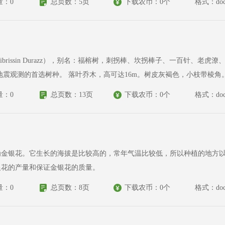
量：0
总页数：5页
下载农币：0个
格式：doc
复叶互生，羽片4～12对；小叶10～30对，镰状长
，基部楔形。花序头状，多数，伞房状排列，腋生或顶生；花萼筒状，5齿
量：0
总页数：13页
下载农币：0个
格式：doc
为金银花。它生长的海拔是比较高的，常年气温比较低，所以种植的地方
银花的产量和保证金银花的质量。
量：0
总页数：8页
下载农币：0个
格式：doc