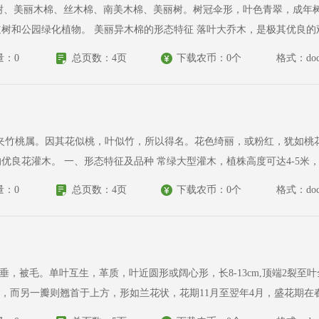
高10-15米，树干下部膨大，幼树树皮浓绿色，密
量：0
总页数：4页
下载农币：0个
格式：doc
竹桃科，夹竹桃属。因其花似桃，叶似竹，所以得名。花色绮丽，或粉红，犹
光滑，丛生，嫩枝具棱，分枝力强，多
量：0
总页数：4页
下载农币：0个
格式：doc
两相对，而另一瓣则翘首于上方，形如兰花状，花期11月至翌年4月，盛花期