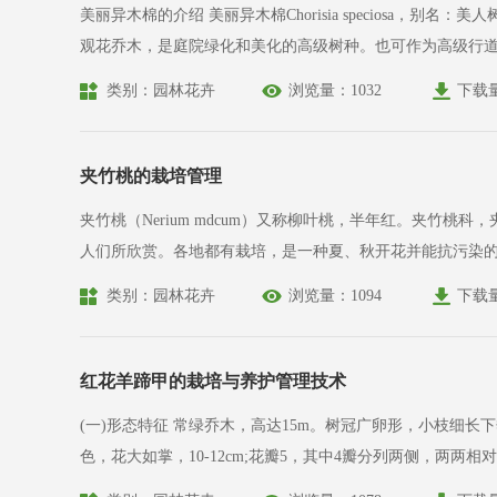
美丽异木棉的介绍 美丽异木棉Chorisia speciosa，别名：美人树、美丽木棉、丝木棉、南美木棉、美丽树。树冠伞形，叶色青翠，成年树树干呈酒瓶状；冬季盛花期满树姹紫，秀色照人，是优良的
观花乔木，是庭院绿化和美化的高级树种。也可作为高级行道树和公园绿化植物。 美丽异木棉的形态特征 落叶大乔木，是极其优良的观花乔木，
生圆锥状皮刺、侧枝放射状水平伸展或斜向伸展。
类别：园林花卉
浏览量：1032
下载
夹竹桃的栽培管理
夹竹桃（Nerium mdcum）又称柳叶桃，半年红。夹
人们所欣赏。各地都有栽培，是一种夏、秋开花并能抗污染的优良花灌木。 一、形态特征及品种 常绿大型灌木，植株高度可达4-5米，树冠开展，枝直立而
呈三杈式生长。
类别：园林花卉
浏览量：1094
下载
红花羊蹄甲的栽培与养护管理技术
(一)形态特征 常绿乔木，高达15m。树冠广卵形，小枝细长下垂，被毛。单叶互生，革质，叶近圆形或阔心形，长8-13cm,顶端2裂至叶全长的1/4-1/3，裂片顶端圆。总状花序顶生或腋生，花冠紫红
色，花大如掌，10-12cm;花瓣5，其中4瓣分列两侧，两