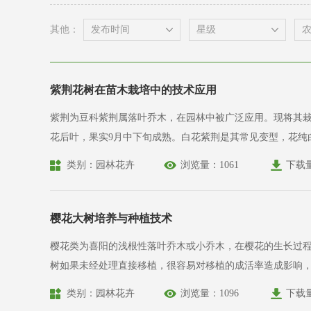
其他：
紫荆花树在苗木栽培中的技术应用
紫荆为豆科紫荆属落叶乔木，在园林中被广泛应用。现将其栽培管理技术介绍如下。 紫荆高可达15米，胸径50厘米，在园林中多以灌木形式
花后叶，果实9月中下旬成熟。白花紫荆是其常见变型，花纯白色。 紫荆喜光，在光照充足处生长旺盛，有一定的耐寒性，在华北地区成年苗无需防寒措施可安全越冬。紫荆
砂质壤土，在粘质土中多生长不良。有一定的耐盐碱力，在PH
类别：园林花卉
浏览量：1061
下载
樱花大树培养与种植技术
樱花类为喜阳的浅根性落叶乔木或小乔木，在樱花的生长过程中，随着
树如果未经处理直接移植，很容易对移植的成活率造成影响，
而导致种植失败。 大樱花树需要早期制定培育计划，有计划进行合理的技术处理，才能确保大樱花树的移植能够健康成活。 大规格的樱花树苗培育一般分为4个阶段。种苗繁殖、小苗（胸径6厘米
类别：园林花卉
浏览量：1096
下载
以内）培育、大苗（胸径10厘米以内）培育，大树培育。