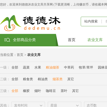
您好，欢迎来到德德沐农业文库共享网 (下载更清晰，上传赚农币，请收藏本
站内搜索
全部商品分类
首页
农业文库
当前位置：
首页
>
农业文库
一级：
全部
蔬菜
水果
粮油烟茶
中草药
牧草/草坪
园林
二级：
全部
粮食类
棉油类
烟茶类
其它
三级：
全部
橡胶
烟叶
咖啡豆
茶叶
其它
其他：