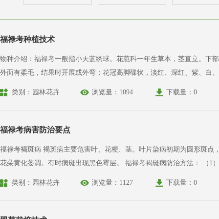
福禄考种植技术
物种介绍：福禄考一般指小天蓝绣球。花荵科一年生草本，茎直立。下部
外面有柔毛，结果时开展或外弯；花冠高脚碟状，淡红、深红、紫、白、
类别：园林花卉
浏览量：1094
下载量：0
福禄考病害防治要点
福禄考褐斑病 褐斑病主要危害叶、花梗、茎。叶片染病初期为圆形斑点，边缘呈褐色环，略凸起渐向外扩展，有时病斑相互融合成片，使叶干枯，而在茎部发病则形成长条斑，在花梗发病则导致
花朵黄化萎凋。有时病斑出现黑色霉层。 福禄考褐斑病防治方法： （1）控制介质及空气湿度，不要过高，加强通风透光。可于定植时浇以2000倍多菌灵溶液预防； （2）发病初期以50%苯菌灵
1500-2000倍全株喷施。
类别：园林花卉
浏览量：1127
下载量：0