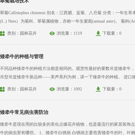
翠菊栽培技术
翠菊Callistephus chinensis 别名：江西腊、蓝菊、八月菊 分类：一年生草本花卉 科属：植物
(L.) Nees）为菊科、翠菊属植物，亦称一年生紫菀(annual aster)。 菊科(
色至紫堇色，中心部分的盘花黄色。栽培品种高20公分—1公尺(8吋—
类别：园林花卉
浏览量：1119
下载量：0
花色鲜艳，花型多样，开花丰盛，花期颇长，是国内外园艺界非常重视的
矮牵牛的种植与管理
不同品种矮牵牛的种植方法都是相同的。观赏性最好的要数吊篮矮牵牛，
吊型吊篮矮牵牛新品种——美声系列为例，讲一下矮牵牛的种植。 进口矮牵牛种子均为包衣丸粒化的种子，不可浸种。矮牵牛的生长速度非常迅速。 美声系列矮牵牛，是一个伟大的品种，是一个
大量的分枝上开满艳丽的花朵，花色丰富，颜色有蓝色，珊瑚色，浅紫色
类别：园林花卉
浏览量：1092
下载量：0
的应用。耐热性好、略耐寒，雨后恢复快。由于美声系列对日照长度不太
份到10份都可以，在暖和地区可持续开花到11月份。这就注定了美声系
矮牵牛常见病虫害防治
矮牵牛是现在用的比较多的美化点缀花卉植物，也是最流行的家居装饰点
牛的病虫害有哪些。 1、矮牵牛白锈病 白锈病主要危害矮牵牛的叶、叶柄及嫩茎，受害叶片初期在叶上有浅绿色小斑，后逐渐变成淡黄色，严重时扩展成大型病斑，后期病部背面产生白色疤状突