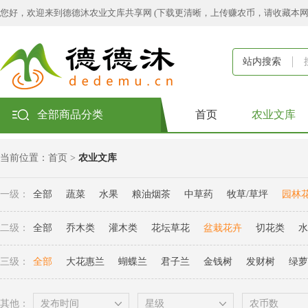
您好，欢迎来到德德沐农业文库共享网 (下载更清晰，上传赚农币，请收藏本
站内搜索
全部商品分类
首页
农业文库
当前位置：
首页
>
农业文库
一级：
全部
蔬菜
水果
粮油烟茶
中草药
牧草/草坪
园林
二级：
全部
乔木类
灌木类
花坛草花
盆栽花卉
切花类
水
三级：
全部
大花惠兰
蝴蝶兰
君子兰
金钱树
发财树
绿萝
其他：