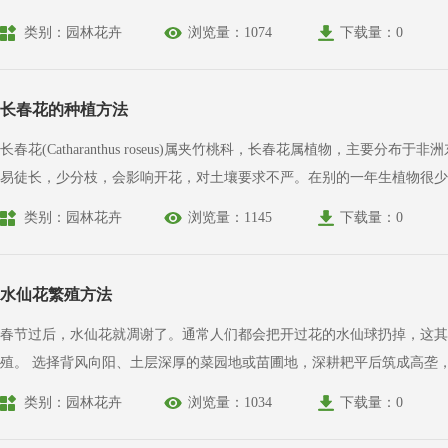
起，嫩茎受害时造成花、茎扭曲，当病斑包围叶柄、嫩梢时，环割以上的寄主部分生长不良，萎缩死亡。 解决方法：发病初期喷l%波尔多液
类别：园林花卉
浏览量：1074
下载量：0
防治效果。
长春花的种植方法
长春花(Catharanthus roseus)属夹竹桃科，长春花属植物，主要分布于非洲东部和亚洲东南部。 长春花性喜温暖、阳光充足和稍干燥的环境，怕严
易徒长，少分枝，会影响开花，对土壤要求不严。在别的一年生植物很少
能长势良好。但是，长春花却不耐低温和水涝。 很多种植者认为长春花很难栽培，因为它对浇水过多敏感，过量的施肥敏感，低温环境和弱光照强度敏感。高质量的长春花通常在晚春季节、较高
类别：园林花卉
浏览量：1145
下载量：0
温度和光照强的温室中生长。
水仙花繁殖方法
春节过后，水仙花就凋谢了。通常人们都会把开过花的水仙球扔掉，这其
殖。 选择背风向阳、土层深厚的菜园地或苗圃地，深耕耙平后筑成高垄，在垄上开沟，将已开过花的鳞茎埋入其中，叶片自然保留。一个月后，叶片枯萎休眠，此时掘起鳞茎，切掉须根，并沿基
部剪去已枯黄的叶片，然后再将鳞茎埋入，深度以10厘米为宜，同时施
类别：园林花卉
浏览量：1034
下载量：0
节，特别是夏、秋两季，高温炎热，鳞茎埋入其中，上面又无叶片，如果