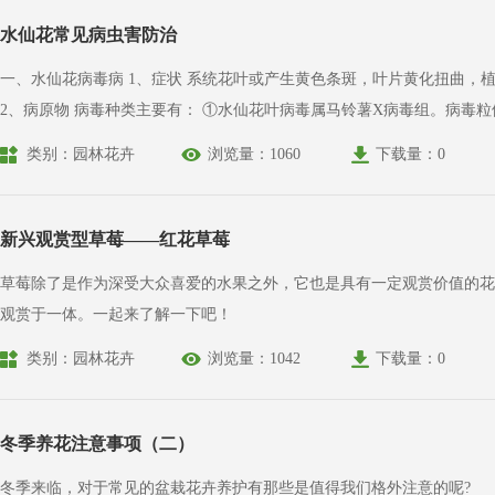
水仙花常见病虫害防治
一、水仙花病毒病 1、症状 系统花叶或产生黄色条斑，叶片黄化扭曲，植株生长矮小，由于病毒种类复合侵染组合不同及水仙品种的差异，症状变化很大。 病虫害：小紫药、小白药、小绿药详解
2、病原物 病毒种类主要有： ①水仙花叶病毒属马铃薯X病毒组。病毒粒体线条状，550×12纳米。 ②水仙黄条病毒属马铃薯Y病毒组。病毒粒体线条状，755×12～15纳米，有风轮状内含体。此
外，还有水仙潜病毒、黄瓜花叶病毒、烟草花叶病毒、烟草脆裂病毒和马
类别：园林花卉
浏览量：1060
下载量：0
新兴观赏型草莓——红花草莓
草莓除了是作为深受大众喜爱的水果之外，它也是具有一定观赏价值的花
观赏于一体。一起来了解一下吧！
类别：园林花卉
浏览量：1042
下载量：0
冬季养花注意事项（二）
冬季来临，对于常见的盆栽花卉养护有那些是值得我们格外注意的呢?