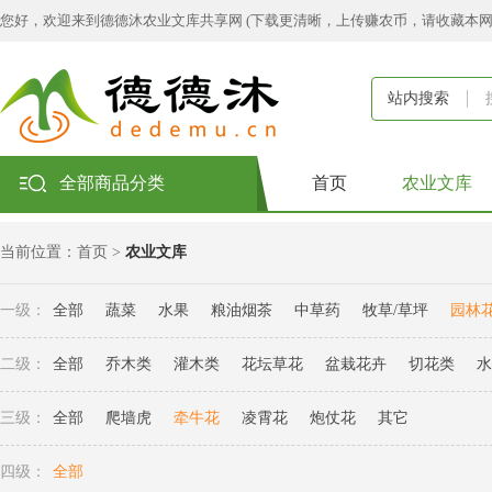
您好，欢迎来到德德沐农业文库共享网 (下载更清晰，上传赚农币，请收藏本
站内搜索
全部商品分类
首页
农业文库
当前位置：
首页
>
农业文库
一级：
全部
蔬菜
水果
粮油烟茶
中草药
牧草/草坪
园林
二级：
全部
乔木类
灌木类
花坛草花
盆栽花卉
切花类
水
三级：
全部
爬墙虎
牵牛花
凌霄花
炮仗花
其它
四级：
全部