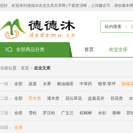
您好，欢迎来到德德沐农业文库共享网 (下载更清晰，上传赚农币，请收藏本
站内搜索
全部商品分类
首页
农业文库
当前位置：
首页
>
农业文库
一级：
全部
蔬菜
水果
粮油烟茶
中草药
牧草/草坪
园林
二级：
全部
乔木类
灌木类
花坛草花
盆栽花卉
切花类
水
三级：
全部
雪松
罗汉松
广玉兰
棕榈树
水杉
垂柳
苏
四级：
全部