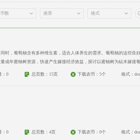
；同时，葡萄柚含有多种维生素，适合人体养生的需求。葡萄柚的这些良
大量成年蜜柚树资源，快速产生嫁接经济效益，探讨以蜜柚树为砧木嫁接
量：0
总页数：15页
下载农币：5个
格式：doc
量：0
总页数：4页
下载农币：0个
格式：doc