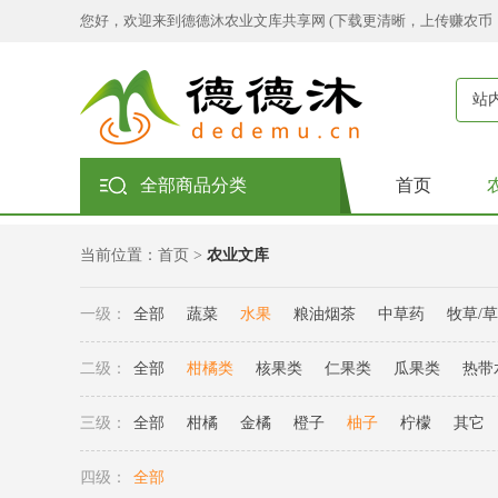
您好，欢迎来到德德沐农业文库共享网 (下载更清晰，上传赚农币
站
全部商品分类
首页
当前位置：
首页
>
农业文库
一级：
全部
蔬菜
水果
粮油烟茶
中草药
牧草/
二级：
全部
柑橘类
核果类
仁果类
瓜果类
热带
三级：
全部
柑橘
金橘
橙子
柚子
柠檬
其它
四级：
全部