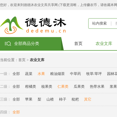
您好，欢迎来到德德沐农业文库共享网 (下载更清晰，上传赚农币，请收藏本
站内搜索
全部商品分类
首页
农业文库
当前位置：
首页
>
农业文库
一级：
全部
蔬菜
水果
粮油烟茶
中草药
牧草/草坪
园林
二级：
全部
柑橘类
核果类
仁果类
瓜果类
热带水果
浆果
三级：
全部
苹果
梨
山楂
柿子
枇杷
其它
四级：
全部