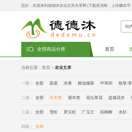
您好，欢迎来到德德沐农业文库共享网 (下载更清晰，上传赚农币
站
全部商品分类
首页
当前位置：
首页
>
农业文库
一级：
全部
蔬菜
水果
粮油烟茶
中草药
牧草/
二级：
全部
乔木类
灌木类
花坛草花
盆栽花卉
三级：
全部
雪松
罗汉松
广玉兰
棕榈树
水杉
四级：
全部