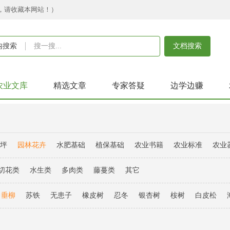
，请收藏本网站！）
内搜索
文档搜索
农业文库
精选文章
专家答疑
边学边赚
草坪
园林花卉
水肥基础
植保基础
农业书籍
农业标准
农业
切花类
水生类
多肉类
藤蔓类
其它
垂柳
苏铁
无患子
橡皮树
忍冬
银杏树
桉树
白皮松